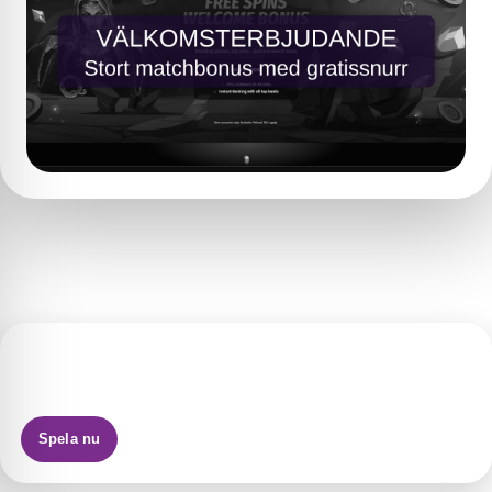
Bästa spel
San Quentin 2: Death Row
Nolimit city
Spela nu