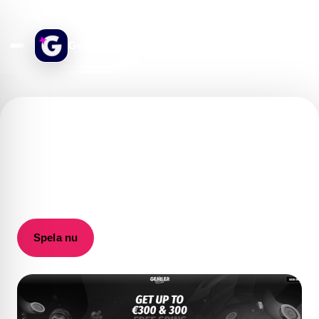
Gemler Casino
MENY
Gemler Casino Sverige -
Snabba uttag och trygg
spelupplevelse
Spela nu
Visa mer