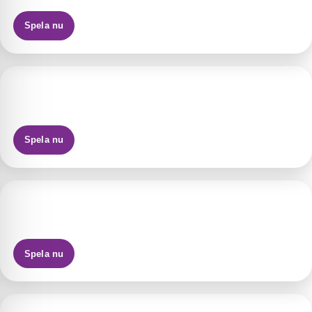
Spela nu
Le Bandit
Hacksaw
Spela nu
The Watcher
StakeLogic
Spela nu